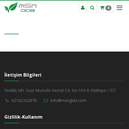
0
İletişim Bilgileri
Fındıklı Mh. Gazi Mustafa Kemal Cd. No:104-B Maltepe / İST.
02162322676
info@msngida.com
Gizlilik-Kullanım