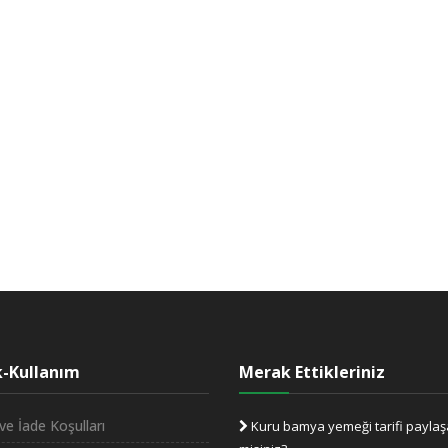
ik-Kullanım
Merak Ettikleriniz
ve İade Koşulları
Kuru bamya yemeği tarifi paylaşa