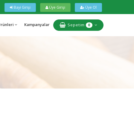
Bayi Girişi
Üye Girişi
Üye Ol
Ürünleri
Kampanyalar
Sepetim
0