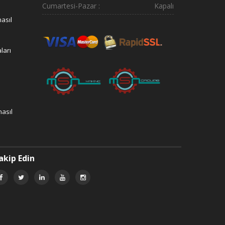
Cumartesi-Pazar :
Kapalı
asıl
ları
nasıl
akip Edin