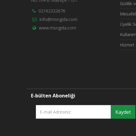
No:104-B Maltepe / İST.
Gizlilik 
02162322676
Mesafel
info@msngida.com
Üyelik 
www.msngida.com
Kullanım
Hizmet 
E-bülten Aboneliği
Kaydet