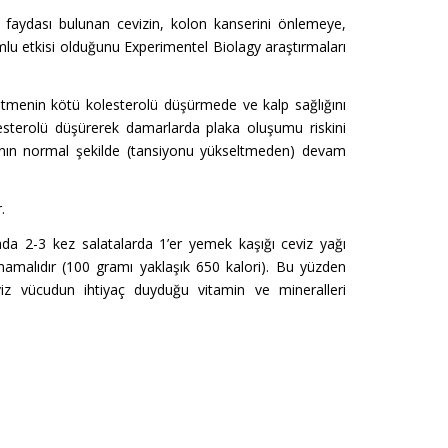
ok faydası bulunan cevizin, kolon kanserini önlemeye,
lu etkisi olduğunu Experimentel Biolagy araştırmaları
ketmenin kötü kolesterolü düşürmede ve kalp sağlığını
sterolü düşürerek damarlarda plaka oluşumu riskini
nın normal şekilde (tansiyonu yükseltmeden) devam
.
da 2-3 kez salatalarda 1’er yemek kaşığı ceviz yağı
lmamalıdır (100 gramı yaklaşık 650 kalori). Bu yüzden
viz vücudun ihtiyaç duyduğu vitamin ve mineralleri