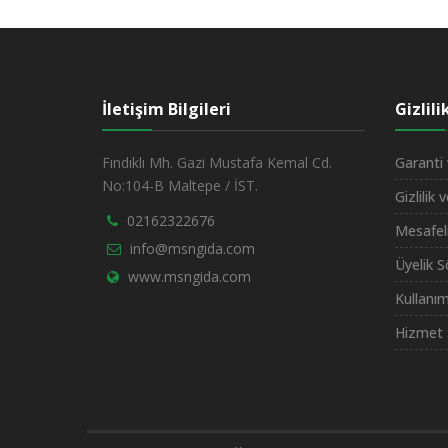
İletişim Bilgileri
Gizlil
Fındıklı Mh. Gazi Mustafa Kemal Cd.
Garanti 
No:104-B Maltepe / İST.
Gizlilik 
02162322676
Mesafel
info@msngida.com
Üyelik 
www.msngida.com
Kullanım
Hizmet 