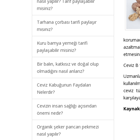
nasıl yapılır? Tarif paylaşabilir
misiniz?
Tarhana çorbası tarifi paylaşır
mısınız?
korumad
Kuru bamya yemeği tarifi
azaltma
paylaşabilir misiniz?
etmesini
Bir balın, katkısız ve doğal olup
Ceviz B 
olmadığını nasıl anlarız?
Uzmanla
kullanıl
Ceviz Kabuğunun Faydaları
ceviz t
Nelerdir?
karşılaya
Cevizin insan sağlığı açısından
Kaynak
önemi nedir?
Organik şeker pancarı pekmezi
nasıl yapılır?