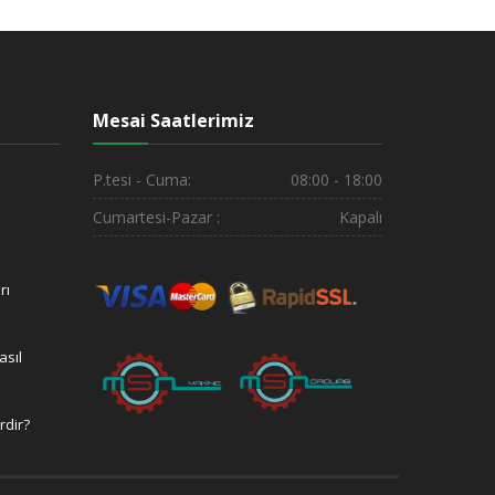
Mesai Saatlerimiz
P.tesi - Cuma:
08:00 - 18:00
Cumartesi-Pazar :
Kapalı
rı
asıl
rdir?