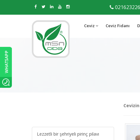
02162322
Ceviz
Ceviz Fidanı
D
Cevizin
Lezzetli bir şehriyeli pirinç pilavı