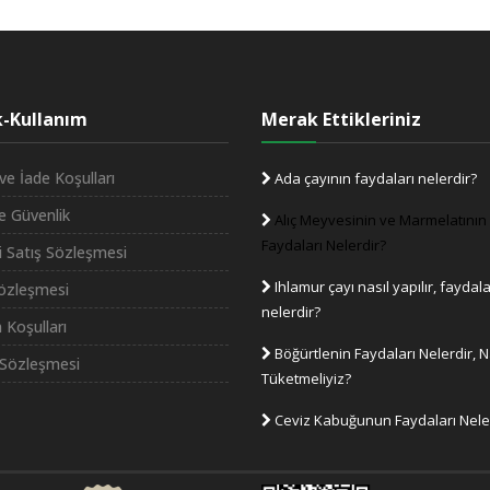
ik-Kullanım
Merak Ettikleriniz
ve İade Koşulları
Ada çayının faydaları nelerdir?
ve Güvenlik
Alıç Meyvesinin ve Marmelatının
Faydaları Nelerdir?
i Satış Sözleşmesi
Ihlamur çayı nasıl yapılır, faydala
Sözleşmesi
nelerdir?
 Koşulları
Böğürtlenin Faydaları Nelerdir, N
Sözleşmesi
Tüketmeliyiz?
Ceviz Kabuğunun Faydaları Nele