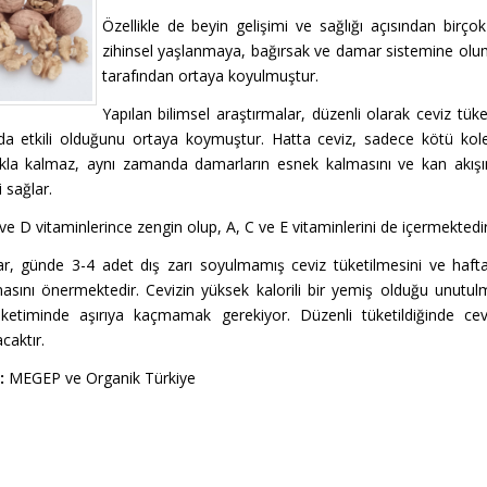
Özellikle de beyin gelişimi ve sağlığı açısından birç
zihinsel yaşlanmaya, bağırsak ve damar sistemine olum
tarafından ortaya koyulmuştur.
Yapılan bilimsel araştırmalar, düzenli olarak ceviz tü
a etkili olduğunu ortaya koymuştur. Hatta ceviz, sadece kötü kole
kla kalmaz, aynı zamanda damarların esnek kalmasını ve kan akışı
 sağlar.
ve D vitaminlerince zengin olup, A, C ve E vitaminlerini de içermektedir
r, günde 3-4 adet dış zarı soyulmamış ceviz tüketilmesini ve hafta
masını önermektedir. Cevizin yüksek kalorili bir yemiş olduğu unutu
üketiminde aşırıya kaçmamak gerekiyor. Düzenli tüketildiğinde ce
caktır.
:
MEGEP ve Organik Türkiye