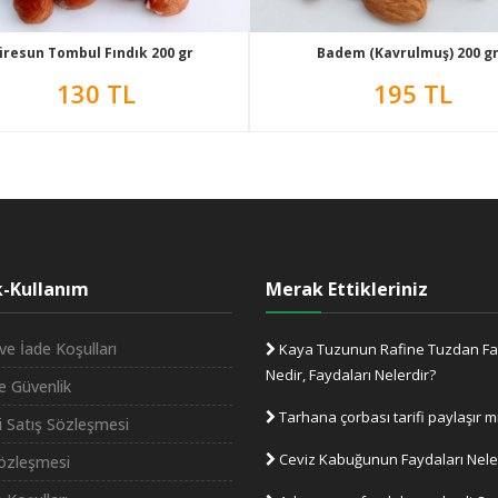
iresun Tombul Fındık 200 gr
Badem (Kavrulmuş) 200 g
130 TL
195 TL
ik-Kullanım
Merak Ettikleriniz
ve İade Koşulları
Kaya Tuzunun Rafine Tuzdan Fa
Nedir, Faydaları Nelerdir?
ve Güvenlik
Tarhana çorbası tarifi paylaşır m
i Satış Sözleşmesi
Ceviz Kabuğunun Faydaları Nele
Sözleşmesi