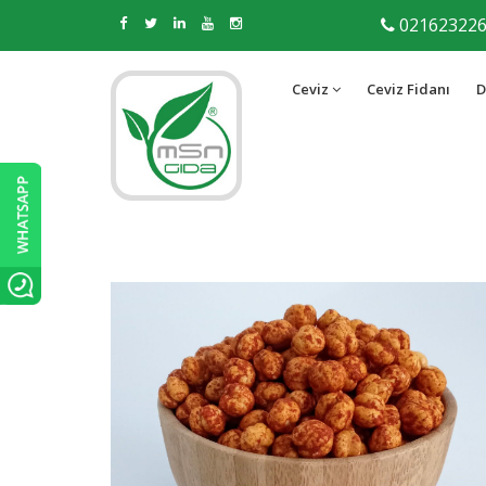
02162322
Ceviz
Ceviz Fidanı
D