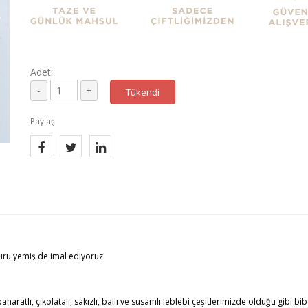
Adet:
Tükendi
Paylaş
uru yemiş de imal ediyoruz.
haratlı, çikolatalı, sakızlı, ballı ve susamlı leblebi çeşitlerimizde olduğu gibi bib