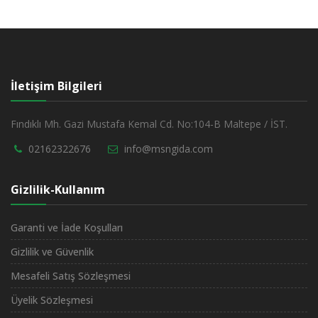
İletişim Bilgileri
Fındıklı Mh. Gazi Mustafa Kemal Cd. No:104-B Maltepe / İST.
02162322676
info@msngida.com
Gizlilik-Kullanım
Garanti ve İade Koşulları
Gizlilik ve Güvenlik
Mesafeli Satış Sözleşmesi
Üyelik Sözleşmesi