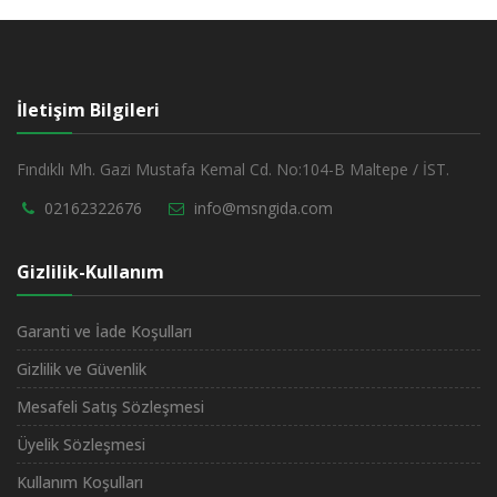
İletişim Bilgileri
Fındıklı Mh. Gazi Mustafa Kemal Cd. No:104-B Maltepe / İST.
02162322676
info@msngida.com
Gizlilik-Kullanım
Garanti ve İade Koşulları
Gizlilik ve Güvenlik
Mesafeli Satış Sözleşmesi
Üyelik Sözleşmesi
Kullanım Koşulları