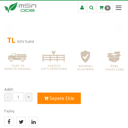
0
TL
KDV Dahil
Adet:
Sepete Ekle
Paylaş