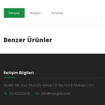
Detaylar
Belgeler
Yorumlar
Benzer Ürünler
İletişim Bilgileri
Fındıklı Mh. Gazi Mustafa Kemal Cd. No:104-B Maltepe / İST.
02162322676
info@msngida.com