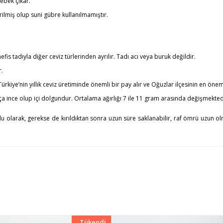
lebek çıkar.
irilmiş olup suni gübre kullanılmamıştır.
fis tadıyla diğer ceviz türlerinden ayrılır. Tadı acı veya buruk değildir.
r.
ürkiye’nin yıllık ceviz üretiminde önemli bir pay alır ve Oğuzlar ilçesinin en öne
ça ince olup içi dolgundur. Ortalama ağırlığı 7 ile 11 gram arasında değişmekted
uklu olarak, gerekse de kırıldıktan sonra uzun süre saklanabilir, raf ömrü uz
Tükendi
Yeni