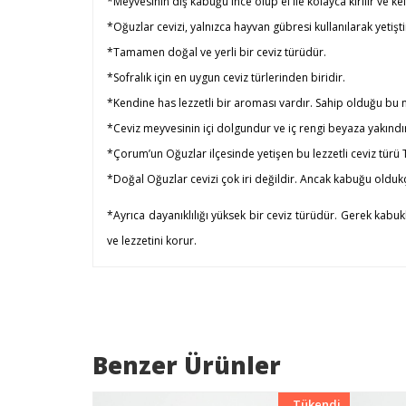
*
Meyvesinin dış kabuğu ince olup el ile kolayca kırılır ve ke
*
Oğuzlar cevizi, yalnızca hayvan gübresi kullanılarak yetişt
*
Tamamen doğal ve yerli bir ceviz türüdür.
*
Sofralık için en uygun ceviz türlerinden biridir.
*
Kendine has lezzetli bir aroması vardır. Sahip olduğu bu ne
*
Ceviz meyvesinin içi dolgundur ve iç rengi beyaza yakındı
*
Çorum’un Oğuzlar ilçesinde yetişen bu lezzetli ceviz türü T
*
Doğal Oğuzlar cevizi çok iri değildir. Ancak kabuğu olduk
*
Ayrıca dayanıklılığı yüksek bir ceviz türüdür. Gerek kab
ve lezzetini korur.
Benzer Ürünler
Yeni
Tükendi
Yeni