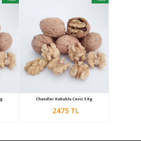
Kg
Chandler Kabuklu Ceviz 5 Kg
Aşılı
2475 TL