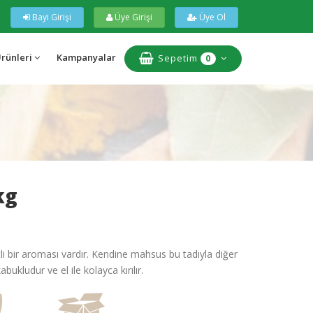
Bayi Girişi
Üye Girişi
Üye Ol
Ürünleri
Kampanyalar
Sepetim
0
kg
li bir aroması vardır. Kendine mahsus bu tadıyla diğer
bukludur ve el ile kolayca kırılır.