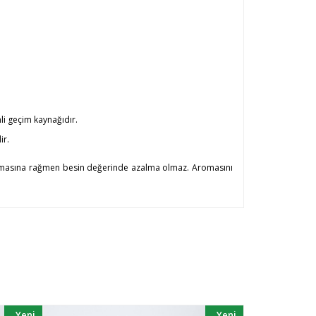
mli geçim kaynağıdır.
ir.
un olmasına rağmen besin değerinde azalma olmaz. Aromasını
Yeni
Yeni