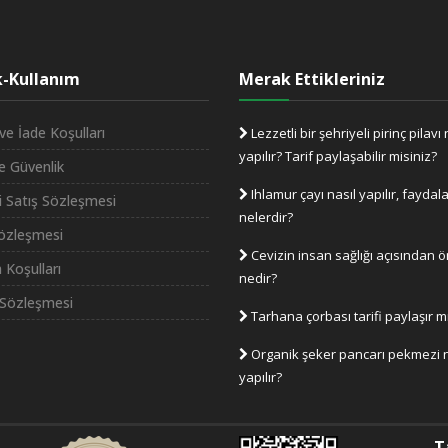
ik-Kullanım
Merak Ettikleriniz
ve İade Koşulları
Lezzetli bir şehriyeli pirinç pilavı 
yapılır? Tarif paylaşabilir misiniz?
ve Güvenlik
Ihlamur çayı nasıl yapılır, faydala
i Satış Sözleşmesi
nelerdir?
Sözleşmesi
Cevizin insan sağlığı açısından 
 Koşulları
nedir?
Sözleşmesi
Tarhana çorbası tarifi paylaşır m
Organik şeker pancarı pekmezi n
yapılır?
T