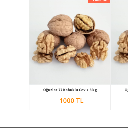
viz 1 Kg
Oğuzlar 77 Kabuklu Ceviz 3 kg
O
1000 TL