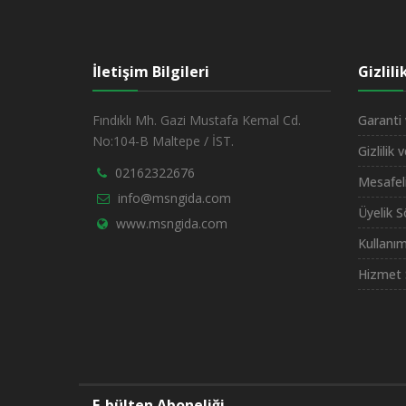
İletişim Bilgileri
Gizlil
Fındıklı Mh. Gazi Mustafa Kemal Cd.
Garanti 
No:104-B Maltepe / İST.
Gizlilik 
02162322676
Mesafel
info@msngida.com
Üyelik 
www.msngida.com
Kullanım
Hizmet 
E-bülten Aboneliği