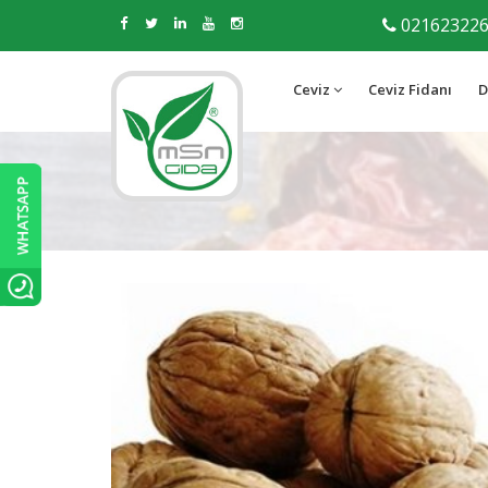
02162322
Ceviz
Ceviz Fidanı
D