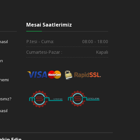
Mesai Saatlerimiz
P.tesi - Cuma:
08:00 - 18:00
nasıl
Cumartesi-Pazar :
Kapalı
rı
önemi
ısınız?
asıl
akip Edin