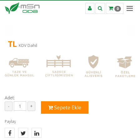
0
TL
KDV Dahil
Adet:
Sepete Ekle
Paylaş