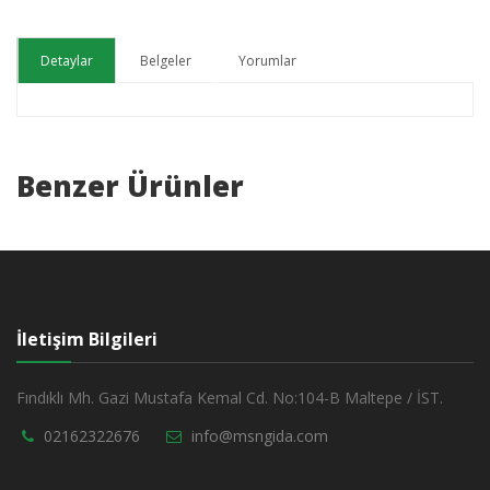
Detaylar
Belgeler
Yorumlar
Benzer Ürünler
İletişim Bilgileri
Fındıklı Mh. Gazi Mustafa Kemal Cd. No:104-B Maltepe / İST.
02162322676
info@msngida.com