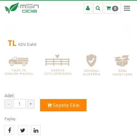
0
TL
KDV Dahil
Adet:
Sepete Ekle
Paylaş