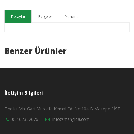
Detaylar
Belgeler
Yorumlar
Benzer Ürünler
İletişim Bilgileri
Fındıklı Mh. Gazi Mustafa Kemal Cd. No:104-B Maltepe / İST.
02162322676
info@msngida.com