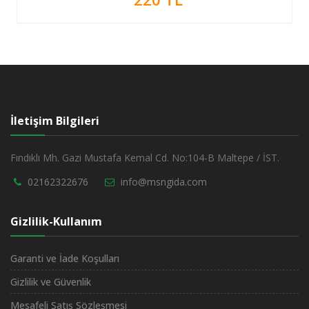
İletişim Bilgileri
Fındıklı Mh. Gazi Mustafa Kemal Cd. No:104-B Maltepe / İST.
02162322676
info@msngida.com
Gizlilik-Kullanım
Garanti ve İade Koşulları
Gizlilik ve Güvenlik
Mesafeli Satış Sözleşmesi