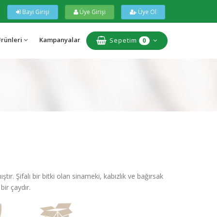
Bayi Girişi
Üye Girişi
Üye Ol
Ürünleri
Kampanyalar
Sepetim
0
r. Şifalı bir bitki olan sinameki, kabızlık ve bağırsak
bir çaydır.