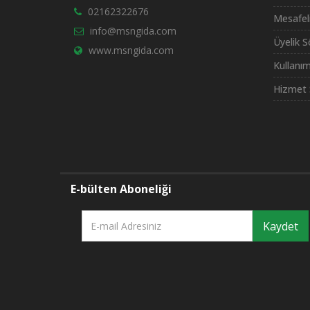
02162322676
Mesafel
info@msngida.com
Üyelik 
www.msngida.com
Kullanım
Hizmet 
E-bülten Aboneliği
Kaydet