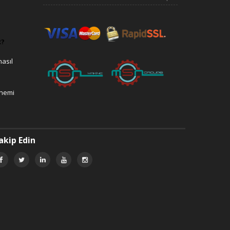
R?
nasıl
önemi
akip Edin