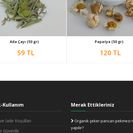
Ada Çayı (50 gr)
Papatya (50 gr)
59 TL
120 TL
ik-Kullanım
Merak Ettikleriniz
ve İade Koşulları
Organik şeker pancarı pekmezi n
yapılır?
ve Güvenlik