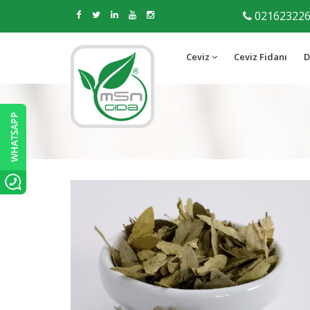
02162322
Ceviz
Ceviz Fidanı
D