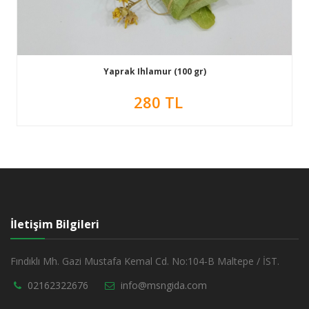
Yaprak Ihlamur (100 gr)
280 TL
İletişim Bilgileri
Fındıklı Mh. Gazi Mustafa Kemal Cd. No:104-B Maltepe / İST.
02162322676
info@msngida.com