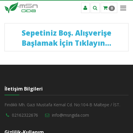
0
Sepetiniz Boş. Alışverişe
Başlamak İçin Tıklayın...
İletişim Bilgileri
Fındıklı Mh. Gazi Mustafa Kemal Cd. No:104-B Maltepe / İST.
02162322676
info@msngida.com
Gizlilik-Kullanım