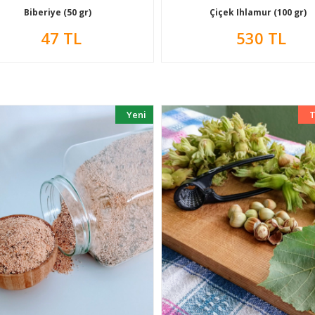
Biberiye (50 gr)
Çiçek Ihlamur (100 gr)
47 TL
530 TL
Yeni
T